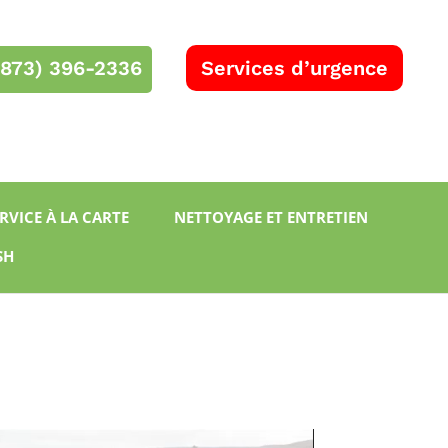
(873) 396-2336
Services d’urgence
RBQ 5732-8577-01
RVICE À LA CARTE
NETTOYAGE ET ENTRETIEN
SH